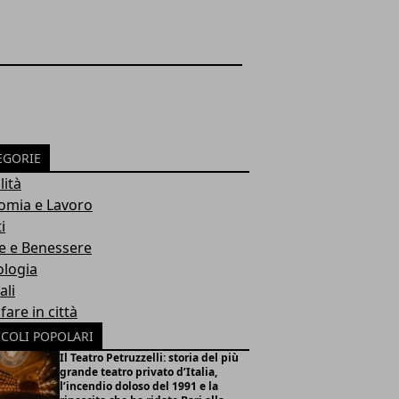
EGORIE
lità
omia e Lavoro
i
e e Benessere
ologia
ali
fare in città
ICOLI POPOLARI
Il Teatro Petruzzelli: storia del più
grande teatro privato d’Italia,
l’incendio doloso del 1991 e la