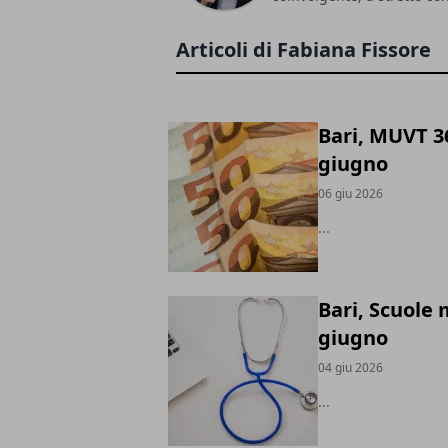
Articoli di Fabiana Fissore
Bari, MUVT 36
giugno
06 giu 2026
...
Bari, Scuole
giugno
04 giu 2026
...