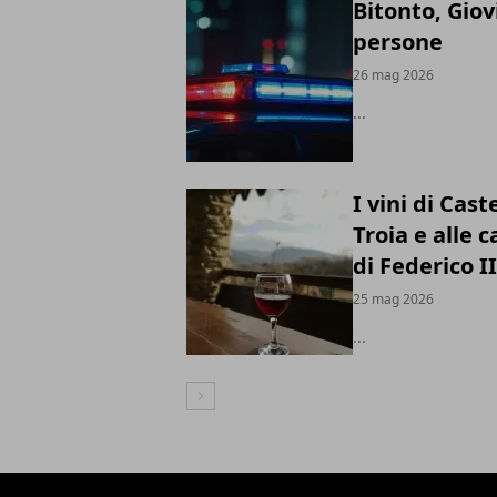
Bitonto, Giov
persone
26 mag 2026
...
I vini di Cas
Troia e alle 
di Federico I
25 mag 2026
...
Articolo Successivo