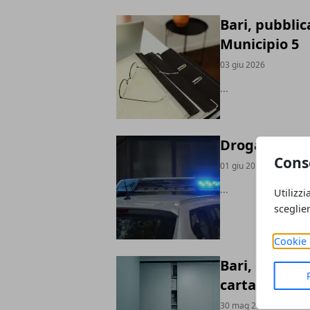
Bari, pubblic
Municipio 5
03 giu 2026
...
Droga e armi 
Cons
01 giu 2026
...
Utilizzi
sceglie
Cookie 
Bari, open da
cartacee
30 mag 2026