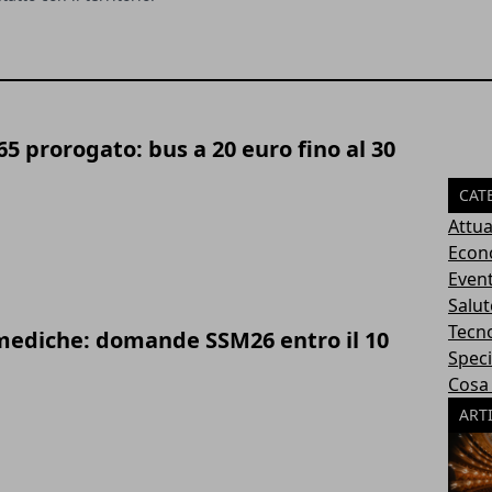
5 prorogato: bus a 20 euro fino al 30
CAT
Attua
Econ
Event
Salut
Tecn
 mediche: domande SSM26 entro il 10
Speci
Cosa 
ART