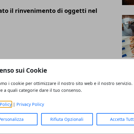
ato il rinvenimento di oggetti nel
a Bari, 28 arresti e 58 kg sequestrati
enso sui Cookie
amo i cookie per ottimizzare il nostro sito web e il nostro servizio.
re a quali categorie dare il tuo consenso.
Policy
|
Privacy Policy
y per sostituire le carte d’identità
Personalizza
Rifiuta Opzionali
Accetta Tut