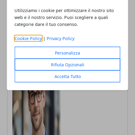
Utilizziamo i cookie per ottimizzare il nostro sito
Articolo Precedente
Articolo Successivo
web e il nostro servizio. Puoi scegliere a quali
Bari, aperte le iscrizioni ai
Spaccate a Bari, arrestato
categorie dare il tuo consenso.
nidi comunali 2026/2027
28enne per undici furti
Cookie Policy
|
Privacy Policy
Personalizza
Rifiuta Opzionali
Accetta Tutto